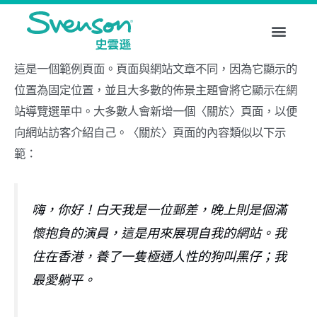
Skip
to
content
關於Svenson史雲遜護髮
脫髮困擾
精選療程
生髮配方
家用產品
分店地址
即時體驗
這是一個範例頁面。頁面與網站文章不同，因為它顯示的
位置為固定位置，並且大多數的佈景主題會將它顯示在網
站導覽選單中。大多數人會新增一個〈關於〉頁面，以便
向網站訪客介紹自己。〈關於〉頁面的內容類似以下示
範：
嗨，你好！白天我是一位郵差，晚上則是個滿
懷抱負的演員，這是用來展現自我的網站。我
住在香港，養了一隻極通人性的狗叫黑仔；我
最愛躺平。