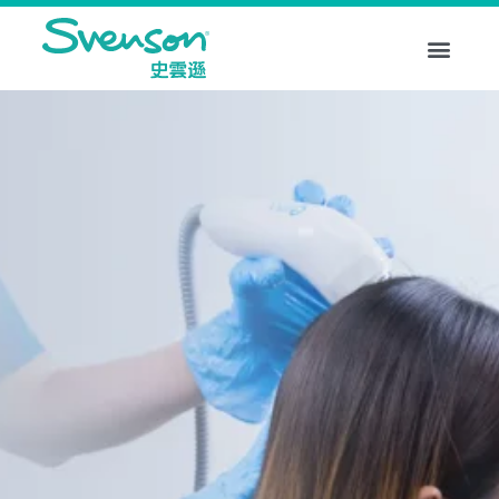
Skip
to
content
關於Svenson史雲遜護髮
脫髮困擾
精選療程
生髮配方
家用產品
分店地址
即時體驗